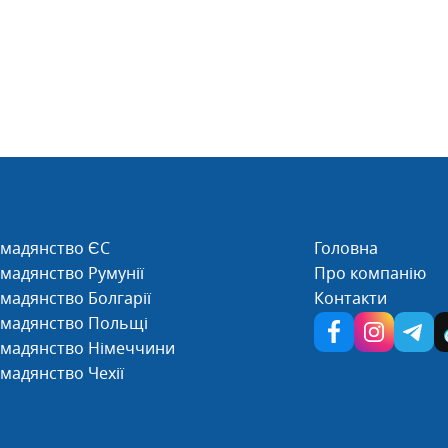
омадянство ЄС
Головна
мадянство Румунії
Про компанію
мадянство Болгарії
Контакти
омадянство Польщі
омадянство Німеччини
мадянство Чехії