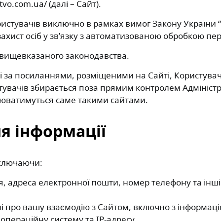
o.com.ua/ (далі – Сайт).
ристувачів виключно в рамках вимог Закону України 
захист осіб у зв’язку з автоматизованою обробкою п
 вищевказаного законодавства.
ді за посиланнями, розміщеними на Сайті, Користув
тувачів збирається поза прямим контролем Адміністр
люватимуться саме такими сайтами.
ня інформації
включаючи:
, адреса електронної пошти, номер телефону та інші 
і про вашу взаємодію з Сайтом, включно з інформацією
операційну систему та IP-адресу.