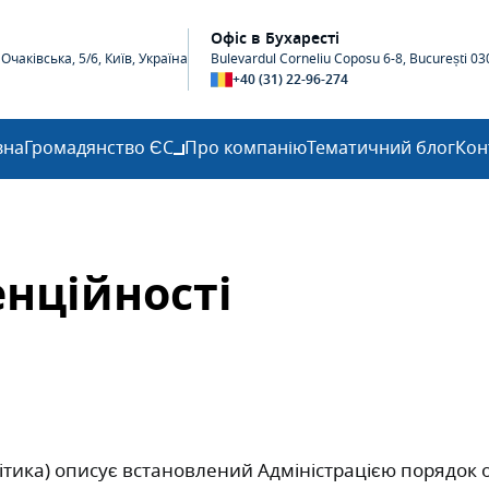
Офіс в Бухаресті
чаківська, 5/6, Київ, Україна
Bulevardul Corneliu Coposu 6-8, București 0
+40 (31) 22-96-274
вна
Громадянство ЄС
Про компанію
Тематичний блог
Кон
енційності
олітика) описує встановлений Адміністрацією порядок