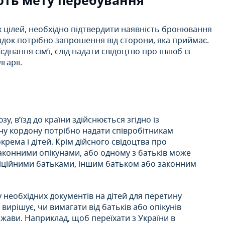
ють мету перебування
их цілей, необхідно підтвердити наявність бронювання
їздок потрібно запрошення від сторони, яка приймає.
’єднання сім’ї, слід надати свідоцтво про шлюб із
гарії.
, в’їзд до країни здійснюється згідно із
ну кордону потрібно надати співробітникам
крема і дітей. Крім дійсного свідоцтва про
законними опікунами, або одному з батьків може
фіційними батьками, іншим батьком або законним
 необхідних документів на дітей для перетину
 вирішує, чи вимагати від батьків або опікунів
ржави. Наприклад, щоб переїхати з України в