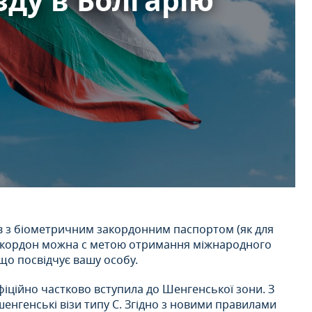
зду в Болгарію
ців з біометричним закордонним паспортом (як для
ий кордон можна с метою отримання міжнародного
що посвідчує вашу особу.
фіційно частково вступила до Шенгенської зони. З
шенгенські візи типу C. Згідно з новими правилами