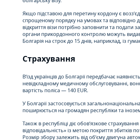
болгарську візу.
Якщо підставою для перетину кордону є возз’єд
спрощеному порядку на умовах та відповідно до
відкриття візи потрібно заповнити та подати за
органи прикордонного контролю можуть видава
Болгарія на строк до 15 днів, наприклад, із гум
Страхування
В’їзд українців до Болгарії передбачає наявніс
невідкладному медичному обслуговуванні, воно
вартість поліса — 140 EUR.
У Болгарії застосовується загальнонаціональна
поширюється на громадян республіки та іноземц
Також в республіці діє обов’язкове страхуванн
відповідальність» із метою покриття збитків п
Розмір збору залежить від об’єму двигуна автом