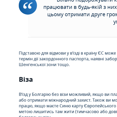
працювати в будь-якій з н
цьому отримати друге гр
у
Підставою для відмови у в’їзді в країну ЄС мож
термін дії закордонного паспорта, наявні заб
Шенгенської зони тощо.
Віза
В’їзд у Болгарію без візи можливий, якщо ви пл
або отримати міжнародний захист. Також ви мож
працю, якщо маєте Синю карту Європейського Со
метою лишитись там жити (тимчасово або довг