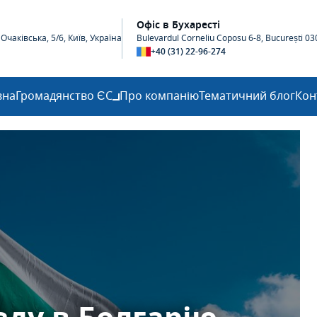
Офіс в Бухаресті
чаківська, 5/6, Київ, Україна
Bulevardul Corneliu Coposu 6-8, București 0
+40 (31) 22-96-274
вна
Громадянство ЄС
Про компанію
Тематичний блог
Кон