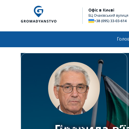
Офіс в Києві
БЦ Очаківський вулиця О
+38 (095) 33-03-614
Голо
Автор статті