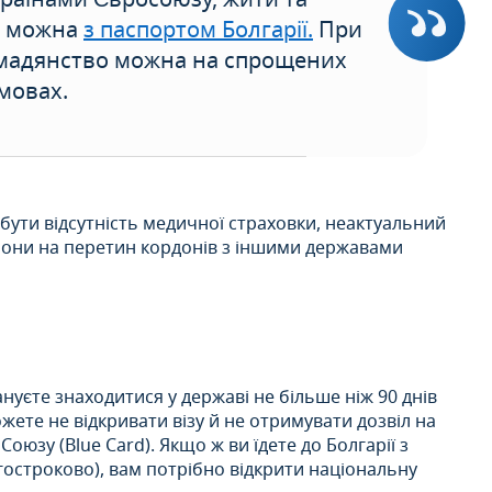
их можна
з паспортом Болгарії.
При
омадянство можна на спрощених
мовах.
е бути відсутність медичної страховки, неактуальний
орони на перетин кордонів з іншими державами
ануєте знаходитися у державі не більше ніж 90 днів
ете не відкривати візу й не отримувати дозвіл на
юзу (Blue Card). Якщо ж ви їдете до Болгарії з
остроково), вам потрібно відкрити національну