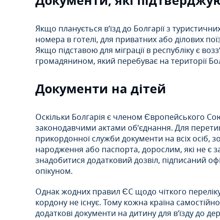
Документи, які підтверджу
Якщо планується в’їзд до Болгарії з туристичн
номера в готелі, для приватних або ділових по
Якщо підставою для міграції в республіку є возз
громадянином, який перебуває на території Бол
Документи на дітей
Оскільки Болгарія є членом Європейського Союзу
законодавчими актами об’єднання. Для перети
прикордонної служби документи на всіх осіб, зо
народження або паспорта, дорослим, які не є 
знадобитися додатковий дозвіл, підписаний о
опікуном.
Однак жодних правил ЄС щодо чіткого переліку
кордону не існує. Тому кожна країна самостійно
додаткові документи на дитину для в’їзду до де