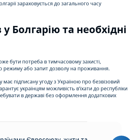
Болгарії зараховується до загального часу
 у Болгарію та необхідні
оже бути потреба в тимчасовому захисті,
го режиму або запит дозволу на проживання.
 має підписану угоду з Україною про безвізовий
рантує українцям можливість в’їхати до республіки
ребувати в державі без оформлення додаткових
раїнами Євросоюзу, жити та