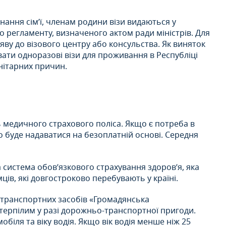
нання сім’ї, членам родини візи видаються у
 регламенту, визначеного актом ради міністрів. Для
яву до візового центру або консульства. Як виняток
ти одноразові візи для проживання в Республіці
анітарних причин.
ть медичного страхового поліса. Якщо є потреба в
 буде надаватися на безоплатній основі. Середня
 система обов’язкового страхування здоров’я, яка
ів, які довгостроково перебувають у країні.
я транспортних засобів «Громадянська
отерпілим у разі дорожньо-транспортної пригоди.
обіля та віку водія. Якщо вік водія менше ніж 25