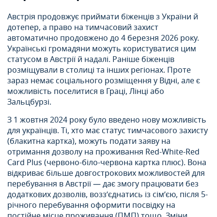
Австрія продовжує приймати біженців з України й
дотепер, а право на тимчасовий захист
автоматично продовжено до 4 березня 2026 року.
Українські громадяни можуть користуватися цим
статусом в Австрії й надалі. Раніше біженців
розміщували в столиці та інших регіонах. Проте
зараз немає соціального розміщення у Відні, але є
можливість поселитися в Граці, Лінці або
Зальцбурзі.
З 1 жовтня 2024 року було введено нову можливість
для українців. Ті, хто має статус тимчасового захисту
(блакитна картка), можуть подати заяву на
отримання дозволу на проживання Red-White-Red
Card Plus (червоно-біло-червона картка плюс). Вона
відкриває більше довгострокових можливостей для
перебування в Австрії — дає змогу працювати без
додаткових дозволів, возз’єднатись із сім’єю, після 5-
річного перебування оформити посвідку на
постійне місце проживання (ПМП) тощо. Зміни