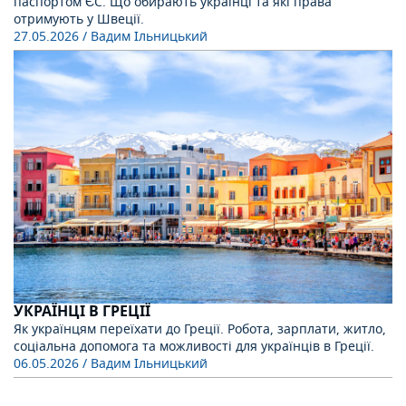
паспортом ЄС. Що обирають українці та які права
отримують у Швеції.
27.05.2026
/ Вадим Ільницький
УКРАЇНЦІ В ГРЕЦІЇ
Як українцям переїхати до Греції. Робота, зарплати, житло,
соціальна допомога та можливості для українців в Греції.
06.05.2026
/ Вадим Ільницький