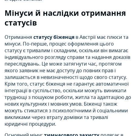
Мінуси й наслідки отримання
статусів
Отримання
статусу біженця
в Австрії має плюси та
мінуси. По-перше, процес оформлення цього
статусу є тривалим і складним, оскільки він вимагає
індивідуального розгляду справи та надання доказів
переслідувань. Це може затягнути час, протягом
якого заявник не має доступу до повних прав і
залишається в невизначеності щодо свого статусу.
Крім того, статус біженця не гарантує автоматичної
інтеграції в суспільство, оскільки можуть виникати
труднощі з пошуком роботи, житла та адаптацією до
нових культурних і мовних умов. Біженці також
можуть стикатися з психологічними й соціальними
викликами через втрату домівки та тривалі
юридичні процедури.
Основний мінус
тимчасового захисту
полягає в