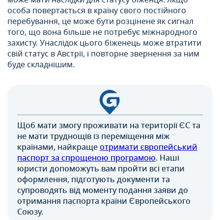
може мати наслідки для статусу біженця. Якщо
особа повертається в країну свого постійного
перебування, це може бути розцінене як сигнал
того, що вона більше не потребує міжнародного
захисту. Унаслідок цього біженець може втратити
свій статус в Австрії, і повторне звернення за ним
буде складнішим.
Щоб мати змогу проживати на території ЄС та
не мати труднощів із переміщення між
країнами, найкраще
отримати європейський
паспорт за спрощеною програмою
. Наші
юристи допоможуть вам пройти всі етапи
оформлення, підготують документи та
супроводять від моменту подання заяви до
отримання паспорта країни Європейського
Союзу.