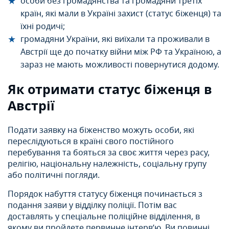
особи без громадянства та громадяни третіх
країн, які мали в Україні захист (статус біженця) та
їхні родичі;
громадяни України, які виїхали та проживали в
Австрії ще до початку війни між РФ та Україною, а
зараз не мають можливості повернутися додому.
Як отримати статус біженця в
Австрії
Подати заявку на біженство можуть особи, які
переслідуються в країні свого постійного
перебування та бояться за своє життя через расу,
релігію, національну належність, соціальну групу
або політичні погляди.
Порядок набуття статусу біженця починається з
подання заяви у відділку поліції. Потім вас
доставлять у спеціальне поліційне відділення, в
якому ви пройдете первинне інтерв’ю. Ви повинні