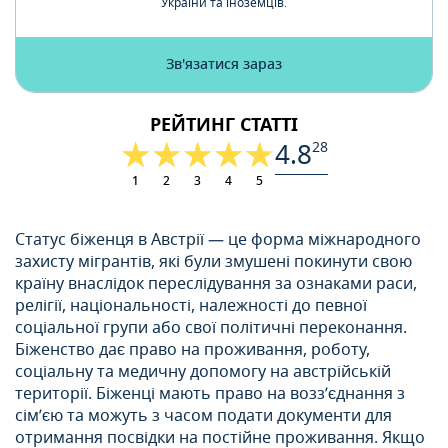
України та іноземців.
Зв'язатися зараз
РЕЙТИНГ СТАТТІ
4.8
28
1
2
3
4
5
Статус біженця в Австрії — це форма міжнародного
захисту мігрантів, які були змушені покинути свою
країну внаслідок переслідування за ознаками раси,
релігії, національності, належності до певної
соціальної групи або свої політичні переконання.
Біженство дає право на проживання, роботу,
соціальну та медичну допомогу на австрійській
території. Біженці мають право на возз’єднання з
сім’єю та можуть з часом подати документи для
отримання посвідки на постійне проживання. Якщо