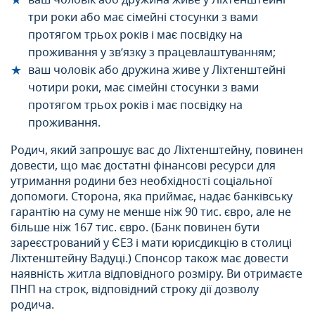
ваш чоловік або дружина живе у Ліхтенштейні
три роки або має сімейні стосунки з вами
протягом трьох років і має посвідку на
проживання у зв’язку з працевлаштуванням;
ваш чоловік або дружина живе у Ліхтенштейні
чотири роки, має сімейні стосунки з вами
протягом трьох років і має посвідку на
проживання.
Родич, який запрошує вас до Ліхтенштейну, повинен
довести, що має достатні фінансові ресурси для
утримання родини без необхідності соціальної
допомоги. Сторона, яка приймає, надає банківську
гарантію на суму не менше ніж 90 тис. євро, але не
більше ніж 167 тис. євро. (Банк повинен бути
зареєстрований у ЄЕЗ і мати юрисдикцію в столиці
Ліхтенштейну Вадуці.) Спонсор також має довести
наявність житла відповідного розміру. Ви отримаєте
ПНП на строк, відповідний строку дії дозволу
родича.