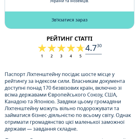
України та іноземців.
Зв'язатися зараз
РЕЙТИНГ СТАТТІ
4.7
30
1
2
3
4
5
Паспорт Ліхтенштейну посідає шосте місце у
рейтингу за індексом сили. Власникам документа
доступні понад 170 безвізових країн, включно зі
всіма державами Європейського Союзу, США,
Канадою та Японією. Завдяки цьому громадяни
Ліхтенштейну можуть вільно подорожувати та
займатися бізнес-діяльністю по всьому світу. Однак
отримати громадянство цієї маленької заможної
держави — завдання складне.