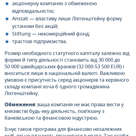
акціонерну компанію з обмеженою
відповідальністю;
Anstalt — властиву лише Ліхтенштейну форму
установи без акцій;
Stiftung — некомерційний фонд;
трастові підприємства.
Розмір необхідного статутного капіталу залежно від
форми й типу діяльності становить від 30 000 до
50 000 швейцарських франків (32 000‒53 500 EUR) і
вноситься лише в національній валюті. Важливою
умовою є присутність серед акціонерів та керівного
складу компанії хоча б одного громадянина
Ліхтенштейну.
Обмеження
: ваша компанія не має права вести у
князівстві будь-яку діяльність, пов’язану з
банківською та фінансовою індустрією.
Існує також програма для фінансово незалежних
осіб, які не планують працювати в країні. Такі особи