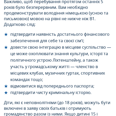
Важливо, щоб перебування протягом останніх 5
років було безперервним. Вам необхідно
продемонструвати володіння німецькою (усною та
письмовою) мовою на рівні не нижче ніж В1.
Додатково слід:
підтвердити наявність достатнього фінансового
забезпечення для себе та своєї сім’ї;
довести свою інтеграцію в місцеве суспільство —
це може охоплювати знання культури, історії та
політичного устрою Ліхтенштейну, а також
участь у громадському житті — членство в
місцевих клубах, музичних гуртах, спортивних
командах тощо;
відмовитися від попереднього паспорта;
підтвердити чисту кримінальну історію.
Діти, які є неповнолітніми (до 18 років), можуть бути
включені в заяву своїх батьків і отримують
громадянство разом із ними. Якщо дитині 15 і