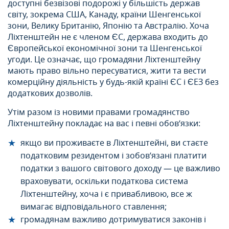
доступні безвізові подорожі у більшість держав
світу, зокрема США, Канаду, країни Шенгенської
зони, Велику Британію, Японію та Австралію. Хоча
Ліхтенштейн не є членом ЄС, держава входить до
Європейської економічної зони та Шенгенської
угоди. Це означає, що громадяни Ліхтенштейну
мають право вільно пересуватися, жити та вести
комерційну діяльність у будь-якій країні ЄС і ЄЕЗ без
додаткових дозволів.
Утім разом із новими правами громадянство
Ліхтенштейну покладає на вас і певні обов’язки:
якщо ви проживаєте в Ліхтенштейні, ви стаєте
податковим резидентом і зобов’язані платити
податки з вашого світового доходу — це важливо
враховувати, оскільки податкова система
Ліхтенштейну, хоча і є привабливою, все ж
вимагає відповідального ставлення;
громадянам важливо дотримуватися законів і