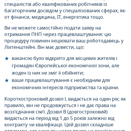
спеціалістів або кваліфікованих робітників із
багаторічним досвідом у спеціалізованих сферах, як-
от фінанси, медицина, IT, енергетика тощо.
Ви не можете самостійно подати заяву на
отримання ПНП через працевлаштування: цю
процедуру повинен ініціювати ваш роботодавець у
Ліхтенштейні. Він має довести, що:
вакансію було відкрито для місцевих жителів і
громадян Європейської економічної зони, але
жоден із них не зміг її обійняти;
ваше працевлаштування є необхідним для
економічних інтересів підприємства та країни.
Короткостроковий дозвіл L видається на один рік; як
правило, він не продовжується і не дає права на
возз’єднання сім’ї. Дозвіл B (довгостроковий)
видається на період від 1 до 5 років залежно від
контракту чи кваліфікації. Цей дозвіл складніше