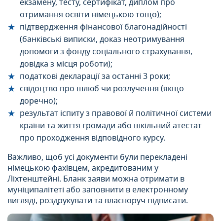
екзамену, тесту, сертифікат, диплом про
отримання освіти німецькою тощо);
підтвердження фінансової благонадійності
(банківські виписки, доказ неотримування
допомоги з фонду соціального страхування,
довідка з місця роботи);
податкові декларації за останні 3 роки;
свідоцтво про шлюб чи розлучення (якщо
доречно);
результат іспиту з правової й політичної системи
країни та життя громади або шкільний атестат
про проходження відповідного курсу.
Важливо, щоб усі документи були перекладені
німецькою фахівцем, акредитованим у
Ліхтенштейні. Бланк заяви можна отримати в
муніципалітеті або заповнити в електронному
вигляді, роздрукувати та власноруч підписати.