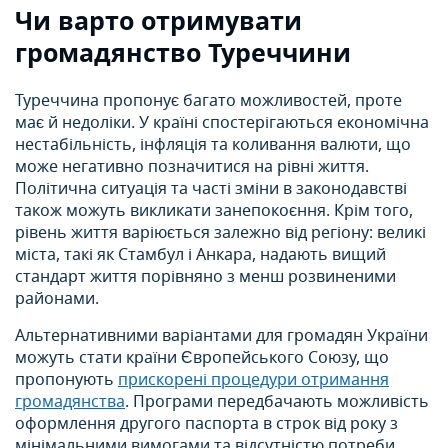
Чи варто отримувати
громадянство Туреччини
Туреччина пропонує багато можливостей, проте
має й недоліки. У країні спостерігаються економічна
нестабільність, інфляція та коливання валюти, що
може негативно позначитися на рівні життя.
Політична ситуація та часті зміни в законодавстві
також можуть викликати занепокоєння. Крім того,
рівень життя варіюється залежно від регіону: великі
міста, такі як Стамбул і Анкара, надають вищий
стандарт життя порівняно з менш розвиненими
районами.
Альтернативними варіантами для громадян України
можуть стати країни Європейського Союзу, що
пропонують
прискорені процедури отримання
громадянства
. Програми передбачають можливість
оформлення другого паспорта в строк від року з
мінімальними вимогами та відсутністю потреби