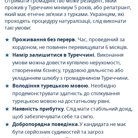
Отримати громадянство може резидент, який
прожив у Туреччині мінімум 5 років, або репатріант,
який має етнічні зв’язки з турками. Українцям, які
проходять процедуру натуралізації, слід виконати
такі умови:
Проживання без перерв.
Час, проведений за
кордоном, не повинен перевищувати 6 місяців.
Намір залишитися в Туреччині.
Виконання
умови можна довести купівлею нерухомості,
створенням бізнесу, трудовою діяльністю або
укладанням шлюбу з громадянином Туреччини.
Володіння турецькою мовою.
Необхідно
продемонструвати здатність до спілкування
турецькою мовою на достатньому рівні.
Наявність прибутку.
Слід мати стабільний дохід,
щоб забезпечувати себе та сім’ю.
Добропорядна поведінка.
У кандидата не має
бути серйозних судимостей та загроз