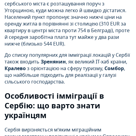
сербського міста є розташування поруч з
Угорщиною, куди можна легко й швидко дістатися.
Населений пункт пропонує значно нижчі ціни на
оренду житла в порівнянні зі столицею (310 EUR за
квартиру в центрі міста проти 754 в Белграді), проте
й середня заробітна плата тут майже у два рази
нижче (близько 544 EUR).
До списку популярних для імміграції локацій у Сербії
також входить
Зренянин
, як великий IT-хаб країни,
Кралево
з орієнтацією на сферу туризму,
Сомбор
,
що найбільше підходить для реалізації у галузі
сільського господарства.
Особливості імміграції в
Сербію: що варто знати
українцям
Сербія вирізняється м’яким міграційним