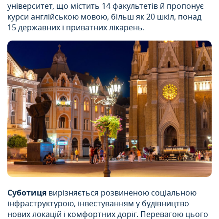
університет, що містить 14 факультетів й пропонує
курси англійською мовою, більш як 20 шкіл, понад
15 державних і приватних лікарень.
Суботиця
вирізняється розвиненою соціальною
інфраструктурою, інвестуванням у будівництво
нових локацій і комфортних доріг. Перевагою цього