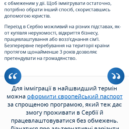
є обмеженим у дії. Щоб іммігрувати остаточно,
потрібно обрати інший спосіб, скориставшись
допомогою юристів.
Переїзд в Сербію можливий на різних підставах, як-
от купівля нерухомості, відкриття бізнесу,
працевлаштування або возз’єднання сім’ї.
Безперервне перебування на території країни
протягом щонайменше 3 років дозволяє
претендувати на громадянство.
Для імміграції в найшвидший термін
можна
оформити європейський паспорт
за спрощеною програмою, який теж дає
змогу проживати в Сербії й
працевлаштовуватися без обмежень.
Дізнатися про альтернативні варіанти