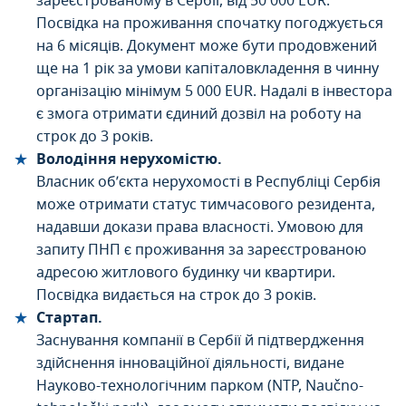
зареєстрованому в Сербії, від 50 000 EUR.
Посвідка на проживання спочатку погоджується
на 6 місяців. Документ може бути продовжений
ще на 1 рік за умови капіталовкладення в чинну
організацію мінімум 5 000 EUR. Надалі в інвестора
є змога отримати єдиний дозвіл на роботу на
строк до 3 років.
Володіння нерухомістю.
Власник об’єкта нерухомості в Республіці Сербія
може отримати статус тимчасового резидента,
надавши докази права власності. Умовою для
запиту ПНП є проживання за зареєстрованою
адресою житлового будинку чи квартири.
Посвідка видається на строк до 3 років.
Стартап.
Заснування компанії в Сербії й підтвердження
здійснення інноваційної діяльності, видане
Науково-технологічним парком (NTP, Naučno-