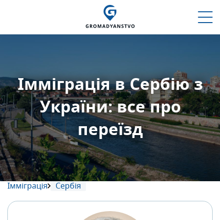
Імміграція в Сербію з
України: все про
переїзд
Імміграція
Сербія