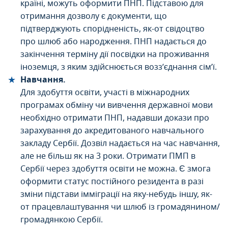
країні, можуть оформити ПНП. Підставою для
отримання дозволу є документи, що
підтверджують спорідненість, як-от свідоцтво
про шлюб або народження. ПНП надається до
закінчення терміну дії посвідки на проживання
іноземця, з яким здійснюється возз’єднання сім’ї.
Навчання.
Для здобуття освіти, участі в міжнародних
програмах обміну чи вивчення державної мови
необхідно отримати ПНП, надавши докази про
зарахування до акредитованого навчального
закладу Сербії. Дозвіл надається на час навчання,
але не більш як на 3 роки. Отримати ПМП в
Сербії через здобуття освіти не можна. Є змога
оформити статус постійного резидента в разі
зміни підстави імміграції на яку-небудь іншу, як-
от працевлаштування чи шлюб із громадянином/
громадянкою Сербії.