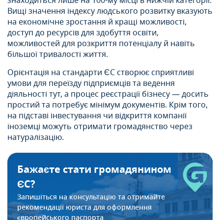
знаходиться лише на 100-му місці в нижчій категорії.
Вищі значення індексу людського розвитку вказують
на економічне зростання й кращі можливості,
доступ до ресурсів для здобуття освіти,
можливостей для розкриття потенціалу й навіть
більшої тривалості життя.
Орієнтація на стандарти ЄС створює сприятливі
умови для переїзду підприємців та ведення
діяльності тут, а процес реєстрації бізнесу — досить
простий та потребує мінімум документів. Крім того,
на підставі інвестування чи відкриття компанії
іноземці можуть отримати громадянство через
натуралізацію.
Бажаєте стати громадянином
ЄС?
Запишіться на консультацію та отримайте
рекомендації
юриста для оформлення
європейського паспорта