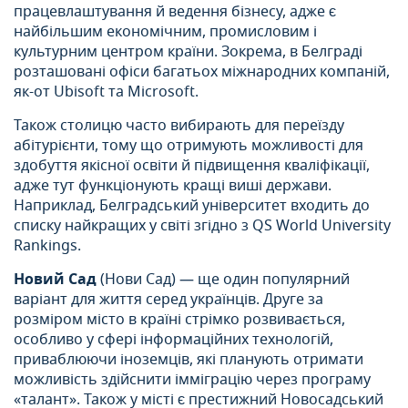
працевлаштування й ведення бізнесу, адже є
найбільшим економічним, промисловим і
культурним центром країни. Зокрема, в Белграді
розташовані офіси багатьох міжнародних компаній,
як-от Ubisoft та Microsoft.
Також столицю часто вибирають для переїзду
абітурієнти, тому що отримують можливості для
здобуття якісної освіти й підвищення кваліфікації,
адже тут функціонують кращі виші держави.
Наприклад, Белградський університет входить до
списку найкращих у світі згідно з QS World University
Rankings.
Новий Сад
(Нови Сад) — ще один популярний
варіант для життя серед українців. Друге за
розміром місто в країні стрімко розвивається,
особливо у сфері інформаційних технологій,
приваблюючи іноземців, які планують отримати
можливість здійснити імміграцію через програму
«талант». Також у місті є престижний Новосадський