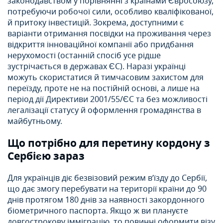
законодавством у порівнянні з країнами Євросоюзу,
потребуючи робочої сили, особливо кваліфікованої,
й притоку інвестицій. Зокрема, доступними є
варіанти отримання посвідки на проживання через
відкриття інноваційної компанії або придбання
нерухомості (останній спосіб усе рідше
зустрічається в державах ЄС). Наразі українці
можуть скористатися й тимчасовим захистом для
переїзду, проте не на постійній основі, а лише на
період дії Директиви 2001/55/ЄС та без можливості
легалізації статусу й оформлення громадянства в
майбутньому.
Що потрібно для перетину кордону з
Сербією зараз
Для українців діє безвізовий режим в’їзду до Сербії,
що дає змогу перебувати на території країни до 90
днів протягом 180 днів за наявності закордонного
біометричного паспорта. Якщо ж ви плануєте
довгострокову імміграцію, то повинні оформити візу