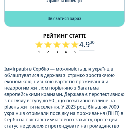
України та іноземців.
Зв'язатися зараз
РЕЙТИНГ СТАТТІ
4.9
30
1
2
3
4
5
Імміграція в Сербію — можливість для українців
облаштуватися в державі зі стрімко зростаючою
економікою, низькою вартістю проживання й
недорогим житлом порівняно з багатьма
європейськими країнами. Держава є перспективною
з погляду вступу до ЄС, що позитивно вплине на
рівень життя населення. У 2023 році більш як 7000
українців отримали посвідку на проживання (ПНП) в
Сербії на підставі тимчасового захисту, проте цей
статус не дозволяє претендувати на громадянство і