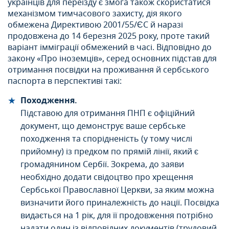
українців для переїзду є змога також скористатися
механізмом тимчасового захисту, дія якого
обмежена Директивою 2001/55/ЄС й наразі
продовжена до 14 березня 2025 року, проте такий
варіант імміграції обмежений в часі. Відповідно до
закону «Про іноземців», серед основних підстав для
отримання посвідки на проживання й сербського
паспорта в перспективі такі:
Походження.
Підставою для отримання ПНП є офіційний
документ, що демонструє ваше сербське
походження та спорідненість (у тому числі
прийомну) із предком по прямій лінії, який є
громадянином Сербії. Зокрема, до заяви
необхідно додати свідоцтво про хрещення
Сербської Православної Церкви, за яким можна
визначити його приналежність до нації. Посвідка
видається на 1 рік, для її продовження потрібно
надати один із відповідних документів (трудовий