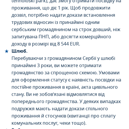
tehnološki park), дає змогу отримати посвідку на
проживання, що діє 1 рік. Щоб продовжити
дозвіл, потрібно надати докази встановлення
трудових відносин із принаймні одним
сербським громадянином на строк довший, ніж
запитувана ПНП, або досягти комерційного
доходу в розмірі від 8 544 EUR.
Шлюб.
Перебуваючи з громадянином Сербії у шлюбі
принаймні 3 роки, ви можете отримати
громадянство за спрощеною схемою. Умовами
для оформлення статусу є наявність посвідки на
постійне проживання в країні, акта цивільного
стану. Ви не зобов’язані відмовлятися від
попереднього громадянства. У деяких випадках
подружжя мають надати докази спільного
проживання й стосунків (квитанції про сплату
комунальних послуг, чеки тощо).