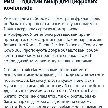
Рим — вдалий вибір для цифрових
кочівників
Рим є вдалим вибором для імміграції фрилансерів,
які бажають працювати та жити в сучасному місті
Італії з яскравою середземноморською
атмосферою. У мегаполісі розташовані зручні
простори для комфортної праці. Такі коворкінги, як
Impact Hub Roma, Talent Garden Ostiense, Coworking
Cowo 360, пропонують добре облаштовані робочі
зони, в яких можна працювати спеціалістам IT-
сфери, дизайну, маркетингу та інших напрямів.
Столиця Італії відома своїми фестивалями та
різноманітними заходами, де завжди можна зустріти
нових людей. Це можуть бути художні виставки,
музичні фестивалі, кінопокази або вечори поезії, що
додають інтересу до життя в місті. У столиці Італії
багато історичних пам’яток, також розташовано
багато парків, де можна відпочити на свіжому
повітрі. Рим має вигідне географічне розташування,