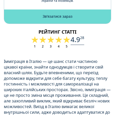
України та іноземців.
Зв'язатися зараз
РЕЙТИНГ СТАТТІ
4.9
28
1
2
3
4
5
Імміграція в Італію — це шанс стати частиною
цікавої країни, знайти однодумців і створити свій
власний шлях. Будьте впевненими, що переїзд
допоможе відкрити для себе багату культуру, теплу
гостинність і можливості для самореалізації на
широких італійських просторах. Звісно, імміграція —
це не просто зміна місця проживання. Це складний,
але захопливий виклик, який відкриває безліч нових
можливостей. Виїзд в Італію вимагає великої
внутрішньої сили, адже доводиться адаптуватися до