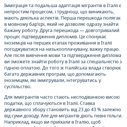
Імміграція та подальша адаптація мігрантів в Італії є
непростим процесом, і труднощі, що виникають,
мають декілька аспектів. Перша перешкода полягає
в мовному бар’єрі, який не дозволяє одразу знайти
бажану роботу. Друга перешкода — довготривалий
процес підтвердження дипломів. Це спонукає
іноземців на перших етапах проживання в Італії
погоджуватися на низькооплачувану, важку працю.
Але після вивчення мови та підтвердження диплома
ви зможете знайти роботу в Італії за спеціальністю з
гідною оплатою. До того ж італійська влада створює
багато державних програм, що допомагають
іноземцям, які іммігрували, інтегруватись у
суспільство.
Для іммігрантів часто стають несподіванкою високі
податки, що сплачуються в Італії. Ставка
державного збору становить від 23 до 43 % залежно
від суми доходу. Але для мігрантів діють певні пільги.
Наприклад, якщо ви приїхали в Італію, щоб