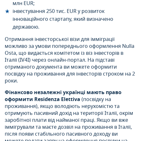
млн EUR;
інвестування 250 тис. EUR у розвиток
інноваційного стартапу, який визначено
державою.
Отримання інвесторської візи для імміграції
можливо за умови попереднього оформлення Nulla
Osta, що видається комітетом із віз інвесторів в
Італії (IV4I) через онлайн-портал. На підставі
отриманого документа ви можете оформити
посвідку на проживання для інвесторів строком на 2
роки.
Фінансово незалежні українці мають право
оформити Residenza Elettiva
(посвідку на
проживання), якщо володіють нерухомістю та
отримують пасивний дохід на території Італії, окрім
заробітної плати від найманої праці. Якщо ви вже
іммігрували та маєте дозвіл на проживання в Італії,
після появи стабільного пасивного доходу ви
можете подати заяву на оформлення посвідки на