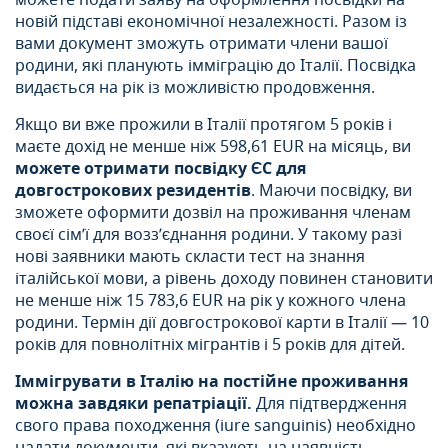
новій підставі економічної незалежності. Разом із
вами документ зможуть отримати члени вашої
родини, які планують імміграцію до Італії. Посвідка
видається на рік із можливістю продовження.
Якщо ви вже прожили в Італії протягом 5 років і
маєте дохід не менше ніж 598,61 EUR на місяць, ви
можете отримати посвідку ЄС для
довгострокових резидентів
. Маючи посвідку, ви
зможете оформити дозвіл на проживання членам
своєї сім’ї для возз’єднання родини. У такому разі
нові заявники мають скласти тест на знання
італійської мови, а рівень доходу повинен становити
не менше ніж 15 783,6 EUR на рік у кожного члена
родини. Термін дії довгострокової карти в Італії — 10
років для повнолітніх мігрантів і 5 років для дітей.
Іммігрувати в Італію на постійне проживання
можна завдяки репатріації.
Для підтвердження
свого права походження (iure sanguinis) необхідно
надати документи, які вказують на наявність