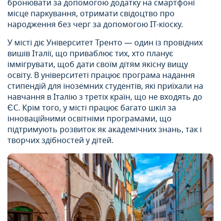
бронювати за допомогою додатку на смартфоні
місце паркування, отримати свідоцтво про
народження без черг за допомогою IT-кіоску.
У місті діє Університет Тренто — один із провідних
вишів Італії, що приваблює тих, хто планує
іммігрувати, щоб дати своїм дітям якісну вищу
освіту. В університеті працює програма надання
стипендій для іноземних студентів, які приїхали на
навчання в Італію з третіх країн, що не входять до
ЄС. Крім того, у місті працює багато шкіл за
інноваційними освітніми програмами, що
підтримують розвиток як академічних знань, так і
творчих здібностей у дітей.