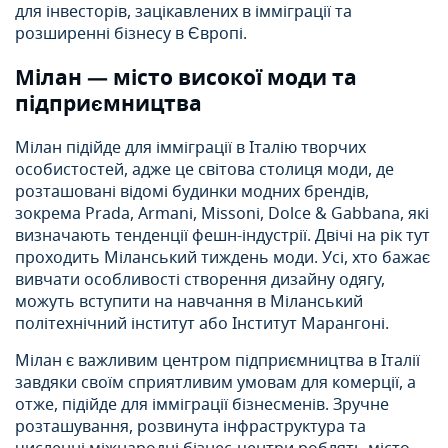
для інвесторів, зацікавлених в імміграції та
розширенні бізнесу в Європі.
Мілан — місто високої моди та
підприємництва
Мілан підійде для імміграції в Італію творчих
особистостей, адже це світова столиця моди, де
розташовані відомі будинки модних брендів,
зокрема Prada, Armani, Missoni, Dolce & Gabbana, які
визначають тенденції фешн-індустрії. Двічі на рік тут
проходить Міланський тиждень моди. Усі, хто бажає
вивчати особливості створення дизайну одягу,
можуть вступити на навчання в Міланський
політехнічний інститут або Інститут Марангоні.
Мілан є важливим центром підприємництва в Італії
завдяки своїм сприятливим умовам для комерції, а
отже, підійде для імміграції бізнесменів. Зручне
розташування, розвинута інфраструктура та