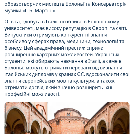
образотворчих мистецтв Болоньї та Консерваторія
музики «Г. Б. Мартіні».
Освіта, здобута в Італії, особливо в Болонському
університеті, має високу репутацію в Європі та світі.
Випускники отримують конкурентні знання,
особливо у сферах права, медицини, технологій та
бізнесу. Цей академічний престиж сприяє
розширенню кар’єрних можливостей. Українські
студенти, які обирають навчання в Італії, а саме в
Болоньї, можуть отримати переваги від визнання
італійських дипломів у країнах ЄС, вдосконалити свої
знання європейських мов та культури, а також
отримати досвід, який значно розширить їхні
професійні можливості.