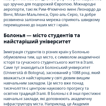
що зручно для подорожей Європою. Міжнародні
аеропорти, такі як Рим-Ф’юмічіно імені Леонардо да
Вінчі, Мілан-Мальпенса, Оріо-аль-Серіо, та добре
розвинена залізнична мережа сприяють швидкому
переміщенню до інших міст і країн.
Болонья — місто студентів та
найстаріший університет
Імміграція студентів із різних країн у Болонью
обумовлена тим, що місто, є символом академічної
історії та сучасного студентського життя в Італії.
Саме тут знаходиться Болонський університет
(Università di Bologna), заснований у 1088 році, який
вважається найстарішим у світі дієвим вищим
навчальним закладом. Це місто вже понад
тисячоліття є центром наукового прогресу та
освітніх традицій Італії. В Болоньї є й інші престижні
навчальні заклади, які доповнюють академічну
інфраструктуру міста. Наприклад, це Академія