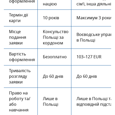
оформлення
нацією
сім’ї, інша діяльніс
Термін дії
10 років
Максимум 3 роки
карти
Місце
Консульство
Воєводське управл
подання
Польщі за
в Польщі
заявки
кордоном
Вартість
Безоплатно
103–127 EUR
оформлення
Тривалість
розгляду
До 60 днів
До 60 днів
заявки
Право на
роботу та/
Лише в
Лише в Польщі та 
або
Польщі
відповідній підстав
навчання