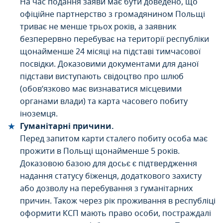
На час подання заяви має бути доведено, що
офіційне партнерство з громадянином Польщі
триває не менше трьох років, а заявник
безперервно перебуває на території республіки
щонайменше 24 місяці на підставі тимчасової
посвідки. Доказовими документами для даної
підстави виступають свідоцтво про шлюб
(обов’язково має визнаватися місцевими
органами влади) та карта часовего побиту
іноземця.
Гуманітарні причини.
Перед запитом карти сталего побиту особа має
прожити в Польщі щонайменше 5 років.
Доказовою базою для досьє є підтвердження
надання статусу біженця, додаткового захисту
або дозволу на перебування з гуманітарних
причин. Також через рік проживання в республіці
оформити КСП мають право особи, постраждалі