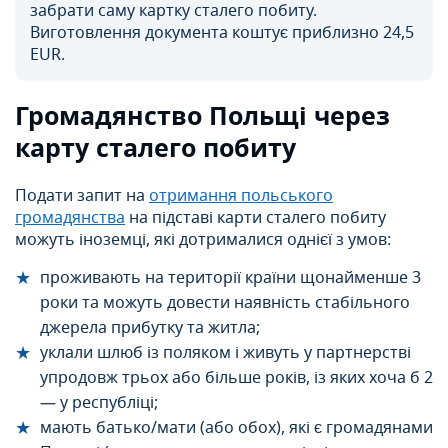
забрати саму картку сталего побиту.
Виготовлення документа коштує приблизно 24,5
EUR.
Громадянство Польщі через
карту сталего побиту
Подати запит на
отримання польського
громадянства
на підставі карти сталего побиту
можуть іноземці, які дотрималися однієї з умов:
проживають на території країни щонайменше 3
роки та можуть довести наявність стабільного
джерела прибутку та житла;
уклали шлюб із поляком і живуть у партнерстві
упродовж трьох або більше років, із яких хоча б 2
— у республіці;
мають батько/мати (або обох), які є громадянами