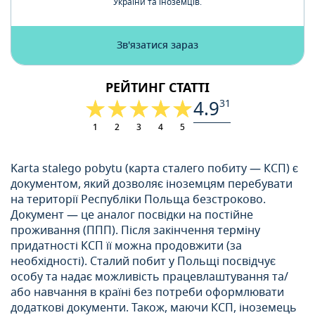
України та іноземців.
Зв'язатися зараз
РЕЙТИНГ СТАТТІ
4.9
31
1
2
3
4
5
Karta stalego pobytu (карта сталего побиту — КСП) є
документом, який дозволяє іноземцям перебувати
на території Республіки Польща безстроково.
Документ — це аналог посвідки на постійне
проживання (ППП). Після закінчення терміну
придатності КСП її можна продовжити (за
необхідності). Сталий побит у Польщі посвідчує
особу та надає можливість працевлаштування та/
або навчання в країні без потреби оформлювати
додаткові документи. Також, маючи КСП, іноземець