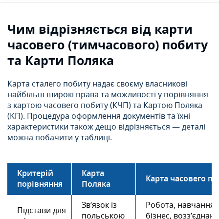
Чим відрізняється від карти
часовего (тимчасового) побиту
та Карти Поляка
Карта сталего побиту надає своєму власникові
найбільш широкі права та можливості у порівняння
з картою часовего побиту (КЧП) та Картою Поляка
(КП). Процедура оформлення документів та їхні
характеристики також дещо відрізняється — деталі
можна побачити у таблиці.
Критерій
Карта
Карта часовего по
порівняння
Поляка
Зв’язок із
Робота, навчання,
Підстави для
польською
бізнес, возз’єднан