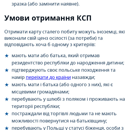
зразка (або замінити наявне).
Умови отримання КСП
Отримати карту сталего побиту можуть іноземці, які
виконали свій ценз осілості (за потреби) та
відповідають хоча б одному з критеріїв:
мають мати або батька, який отримав
резидентство республіки до народження дитини;
підтверджують своє польське походження та
намір
переїхати до країни
назавжди;
мають мати і батька (або одного з них), які є
місцевими громадянами;
перебувають у шлюбі з поляком і проживають на
території республіки;
постраждали від торгівлі людьми та не мають
можливості повернутися на батьківщину;
перебувають у Польщі у статусі біженця, особи з