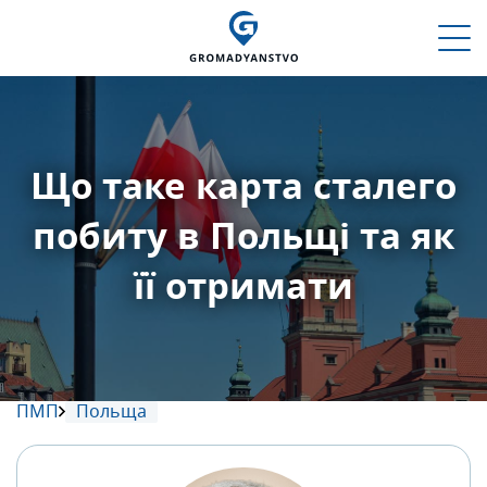
Що таке карта сталего
побиту в Польщі та як
її отримати
ПМП
Польща