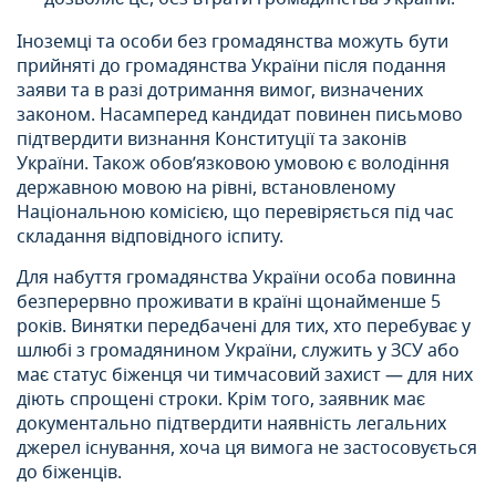
Іноземці та особи без громадянства можуть бути
прийняті до громадянства України після подання
заяви та в разі дотримання вимог, визначених
законом. Насамперед кандидат повинен письмово
підтвердити визнання Конституції та законів
України. Також обов’язковою умовою є володіння
державною мовою на рівні, встановленому
Національною комісією, що перевіряється під час
складання відповідного іспиту.
Для набуття громадянства України особа повинна
безперервно проживати в країні щонайменше 5
років. Винятки передбачені для тих, хто перебуває у
шлюбі з громадянином України, служить у ЗСУ або
має статус біженця чи тимчасовий захист — для них
діють спрощені строки. Крім того, заявник має
документально підтвердити наявність легальних
джерел існування, хоча ця вимога не застосовується
до біженців.