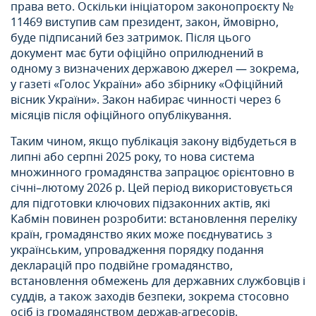
права вето. Оскільки ініціатором законопроєкту №
11469 виступив сам президент, закон, ймовірно,
буде підписаний без затримок. Після цього
документ має бути офіційно оприлюднений в
одному з визначених державою джерел — зокрема,
у газеті «Голос України» або збірнику «Офіційний
вісник України». Закон набирає чинності через 6
місяців після офіційного опублікування.
Таким чином, якщо публікація закону відбудеться в
липні або серпні 2025 року, то нова система
множинного громадянства запрацює орієнтовно в
січні–лютому 2026 р. Цей період використовується
для підготовки ключових підзаконних актів, які
Кабмін повинен розробити: встановлення переліку
країн, громадянство яких може поєднуватись з
українським, упровадження порядку подання
декларацій про подвійне громадянство,
встановлення обмежень для державних службовців і
суддів, а також заходів безпеки, зокрема стосовно
осіб із громадянством держав-агресорів.