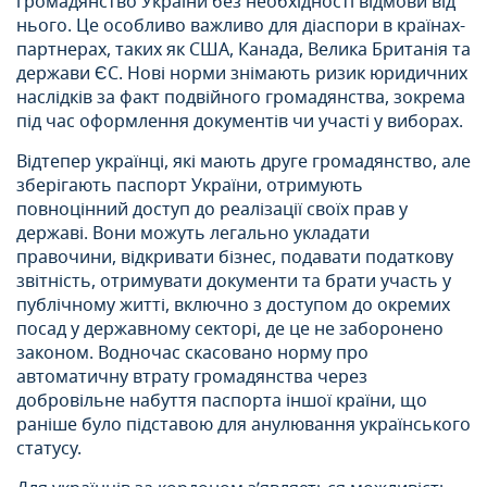
громадянство України без необхідності відмови від
нього. Це особливо важливо для діаспори в країнах-
партнерах, таких як США, Канада, Велика Британія та
держави ЄС. Нові норми знімають ризик юридичних
наслідків за факт подвійного громадянства, зокрема
під час оформлення документів чи участі у виборах.
Відтепер українці, які мають друге громадянство, але
зберігають паспорт України, отримують
повноцінний доступ до реалізації своїх прав у
державі. Вони можуть легально укладати
правочини, відкривати бізнес, подавати податкову
звітність, отримувати документи та брати участь у
публічному житті, включно з доступом до окремих
посад у державному секторі, де це не заборонено
законом. Водночас скасовано норму про
автоматичну втрату громадянства через
добровільне набуття паспорта іншої країни, що
раніше було підставою для анулювання українського
статусу.