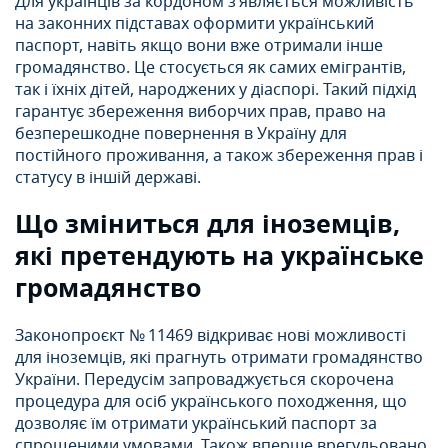
Для українців за кордоном з’являється можливість
на законних підставах оформити український
паспорт, навіть якщо вони вже отримали інше
громадянство. Це стосується як самих емігрантів,
так і їхніх дітей, народжених у діаспорі. Такий підхід
гарантує збереження виборчих прав, право на
безперешкодне повернення в Україну для
постійного проживання, а також збереження прав і
статусу в іншій державі.
Що зміниться для іноземців,
які претендують на українське
громадянство
Законопроєкт № 11469 відкриває нові можливості
для іноземців, які прагнуть отримати громадянство
України. Передусім запроваджується скорочена
процедура для осіб українського походження, що
дозволяє їм отримати український паспорт за
спрощеними умовами. Також вперше врегульовано