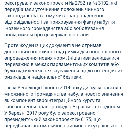
реєстрували законопроєкти № 2752 та № 3102, які
передбачали уточнення положень чинного
законодавства, в тому числі запровадження
відповідальності за приховування факту набуття
іноземного громадянства або зобов’язання
повідомляти про це державні органи.
Проте жоден із цих документів не отримав
достатньої політичної підтримки для повноцінного
впровадження нових норм. Ініціативи залишалися
переважно в межах парламентських комітетів або
були відхилені через зауваження щодо потенційних
ризиків для національної безпеки.
Після Революції Гідності 2014 року дискусія навколо
множинного громадянства набула нового значення
як компонент євроінтеграційного курсу та
забезпечення прав громадян України за кордоном.
У березні 2017 року було зареєстровано
президентський законопроєкт № 6175, що
передбачав автоматичне припинення українського