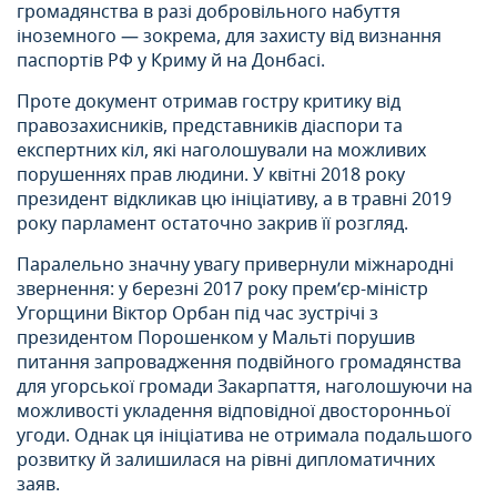
громадянства в разі добровільного набуття
іноземного — зокрема, для захисту від визнання
паспортів РФ у Криму й на Донбасі.
Проте документ отримав гостру критику від
правозахисників, представників діаспори та
експертних кіл, які наголошували на можливих
порушеннях прав людини. У квітні 2018 року
президент відкликав цю ініціативу, а в травні 2019
року парламент остаточно закрив її розгляд.
Паралельно значну увагу привернули міжнародні
звернення: у березні 2017 року прем’єр-міністр
Угорщини Віктор Орбан під час зустрічі з
президентом Порошенком у Мальті порушив
питання запровадження подвійного громадянства
для угорської громади Закарпаття, наголошуючи на
можливості укладення відповідної двосторонньої
угоди. Однак ця ініціатива не отримала подальшого
розвитку й залишилася на рівні дипломатичних
заяв.