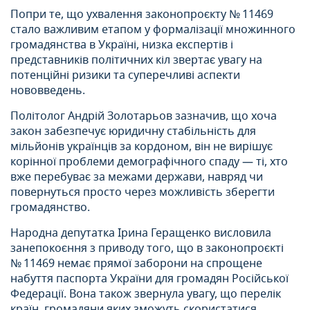
Попри те, що ухвалення законопроєкту № 11469
стало важливим етапом у формалізації множинного
громадянства в Україні, низка експертів і
представників політичних кіл звертає увагу на
потенційні ризики та суперечливі аспекти
нововведень.
Політолог Андрій Золотарьов зазначив, що хоча
закон забезпечує юридичну стабільність для
мільйонів українців за кордоном, він не вирішує
корінної проблеми демографічного спаду — ті, хто
вже перебуває за межами держави, навряд чи
повернуться просто через можливість зберегти
громадянство.
Народна депутатка Ірина Геращенко висловила
занепокоєння з приводу того, що в законопроєкті
№ 11469 немає прямої заборони на спрощене
набуття паспорта України для громадян Російської
Федерації. Вона також звернула увагу, що перелік
країн, громадяни яких зможуть скористатися