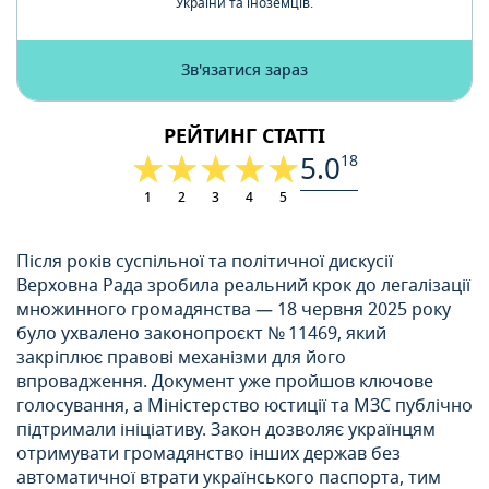
України та іноземців.
Зв'язатися зараз
РЕЙТИНГ СТАТТІ
5.0
18
1
2
3
4
5
Після років суспільної та політичної дискусії
Верховна Рада зробила реальний крок до легалізації
множинного громадянства — 18 червня 2025 року
було ухвалено законопроєкт № 11469, який
закріплює правові механізми для його
впровадження. Документ уже пройшов ключове
голосування, а Міністерство юстиції та МЗС публічно
підтримали ініціативу. Закон дозволяє українцям
отримувати громадянство інших держав без
автоматичної втрати українського паспорта, тим