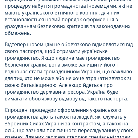
процедуру набуття громадянства іноземцями, які не
мають українського етнічного коріння, для них
встановлюється новий порядок оформлення з
урахуванням безпекових критеріїв та законодавчих
обмежень.
Відтепер іноземцям не обов’язково відмовлятися від
свого паспорта, щоб отримати українське
громадянство. Якщо людина має громадянство
безпечної країни, вона зможе залишити його і
водночас стати громадянином України, що важливо
для тих, хто не може або не хоче втрачати зв’язок зі
своєю батьківщиною. Але якщо йдеться про
громадянство держави-агресора, Україна буде
вимагати обов’язкову відмову від такого паспорта.
Спрощені процедури оформлення українського
громадянства діють також на людей, які служать у
Збройних Силах України за контрактом, а також на
осіб, що зазнали політичного переслідування у своїх
країнах. Для них держава створює спеціальні умови: