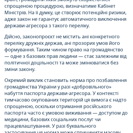
спрощеною процедурою, визначатиме Кабінет
Міністрів. На її думку, це створює потенційні ризики,
адже закон не гарантує автоматичного виключення
держави-агресора з такого переліку.
Дійсно, законопроєкт не містить ані конкретного
переліку дружніх держав, ані прозорих умов його
формування. Таким чином право на громадянство
— одне з базових прав людини — стає залежним від
політичної доцільності та може змінюватися без
зміни закону.
Окремий виклик становить норма про позбавлення
громадянства України у разі «добровільного»
набуття паспорта держави-агресора. У контексті
тимчасово окупованих територій ця вимога є надто
спрощеною, оскільки отримання російського
паспорта часто є умовою виживання — доступом до
медицини, базових соціальних послуг чи
працевлаштування. У разі буквального
застосування ця норма може спричинити масову