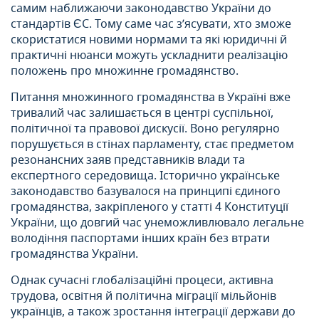
самим наближаючи законодавство України до
стандартів ЄС. Тому саме час з’ясувати, хто зможе
скористатися новими нормами та які юридичні й
практичні нюанси можуть ускладнити реалізацію
положень про множинне громадянство.
Питання множинного громадянства в Україні вже
тривалий час залишається в центрі суспільної,
політичної та правової дискусії. Воно регулярно
порушується в стінах парламенту, стає предметом
резонансних заяв представників влади та
експертного середовища. Історично українське
законодавство базувалося на принципі єдиного
громадянства, закріпленого у статті 4 Конституції
України, що довгий час унеможливлювало легальне
володіння паспортами інших країн без втрати
громадянства України.
Однак сучасні глобалізаційні процеси, активна
трудова, освітня й політична міграції мільйонів
українців, а також зростання інтеграції держави до