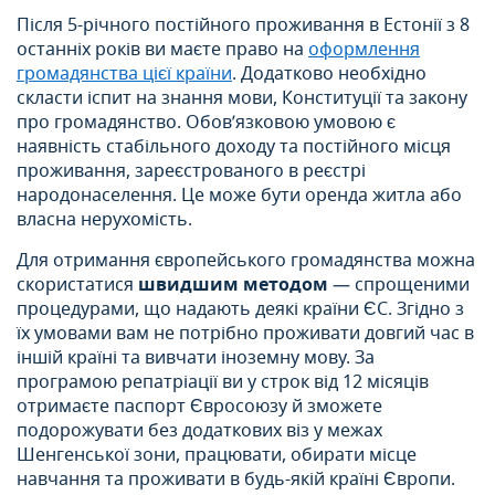
Після 5-річного постійного проживання в Естонії з 8
останніх років ви маєте право на
оформлення
громадянства цієї країни
. Додатково необхідно
скласти іспит на знання мови, Конституції та закону
про громадянство. Обов’язковою умовою є
наявність стабільного доходу та постійного місця
проживання, зареєстрованого в реєстрі
народонаселення. Це може бути оренда житла або
власна нерухомість.
Для отримання європейського громадянства можна
скористатися
швидшим методом
— спрощеними
процедурами, що надають деякі країни ЄС. Згідно з
їх умовами вам не потрібно проживати довгий час в
іншій країні та вивчати іноземну мову. За
програмою репатріації ви у строк від 12 місяців
отримаєте паспорт Євросоюзу й зможете
подорожувати без додаткових віз у межах
Шенгенської зони, працювати, обирати місце
навчання та проживати в будь-якій країні Європи.