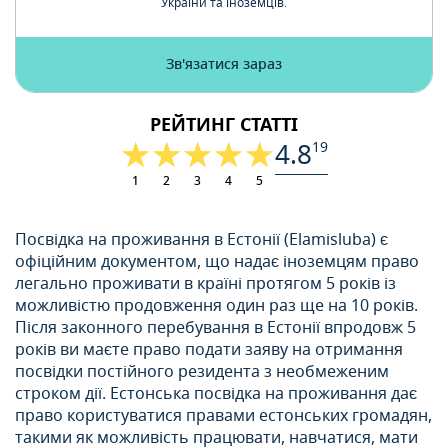
України та іноземців.
Зв'язатися зараз
РЕЙТИНГ СТАТТІ
4.8
19
1
2
3
4
5
Посвідка на проживання в Естонії (Elamisluba) є
офіційним документом, що надає іноземцям право
легально проживати в країні протягом 5 років із
можливістю продовження один раз ще на 10 років.
Після законного перебування в Естонії впродовж 5
років ви маєте право подати заяву на отримання
посвідки постійного резидента з необмеженим
строком дії. Естонська посвідка на проживання дає
право користуватися правами естонських громадян,
такими як можливість працювати, навчатися, мати