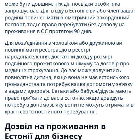
може бути довшим, ніж дія посвідки особи, яка
запрошує вас. Для в’їзду в Естонію ви або член вашої
родини повинен мати біометричний закордонний
паспорт, тоді є право перебувати без дозволу на
проживання в ЄС протягом 90 днів.
Для возз’єднання з чоловіком або дружиною ви
повинні мати реєстрацію в реєстрі
народонаселення, достатній дохід у розмірі
подвійного прожиткового мінімуму та договір про
медичне страхування. До вас може долучитись
повнолітня дитина, якщо вона не має естонського
громадянства та потребує вашої допомоги у зв’язку
з вадами здоров’я. Батьки або бабуся/дідусь мають
право приїхати до вас в Естонію, якщо доведуть
потребу в допомозі, яку вони не можуть отримати в
країні свого постійного перебування.
Дозвіл на проживання в
Естонії для бізнесу