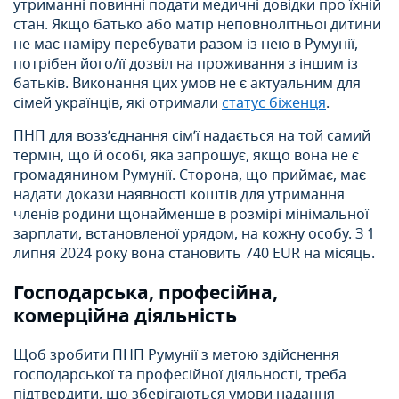
утриманні повинні подати медичні довідки про їхній
стан. Якщо батько або матір неповнолітньої дитини
не має наміру перебувати разом із нею в Румунії,
потрібен його/її дозвіл на проживання з іншим із
батьків. Виконання цих умов не є актуальним для
сімей українців, які отримали
статус біженця
.
ПНП для возз’єднання сім’ї надається на той самий
термін, що й особі, яка запрошує, якщо вона не є
громадянином Румунії. Сторона, що приймає, має
надати докази наявності коштів для утримання
членів родини щонайменше в розмірі мінімальної
зарплати, встановленої урядом, на кожну особу. З 1
липня 2024 року вона становить 740 EUR на місяць.
Господарська, професійна,
комерційна діяльність
Щоб зробити ПНП Румунії з метою здійснення
господарської та професійної діяльності, треба
підтвердити, що зберігаються умови надання