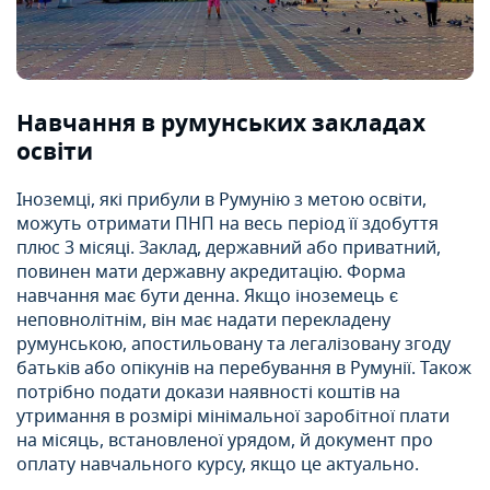
Навчання в румунських закладах
освіти
Іноземці, які прибули в Румунію з метою освіти,
можуть отримати ПНП на весь період її здобуття
плюс 3 місяці. Заклад, державний або приватний,
повинен мати державну акредитацію. Форма
навчання має бути денна. Якщо іноземець є
неповнолітнім, він має надати перекладену
румунською, апостильовану та легалізовану згоду
батьків або опікунів на перебування в Румунії. Також
потрібно подати докази наявності коштів на
утримання в розмірі мінімальної заробітної плати
на місяць, встановленої урядом, й документ про
оплату навчального курсу, якщо це актуально.