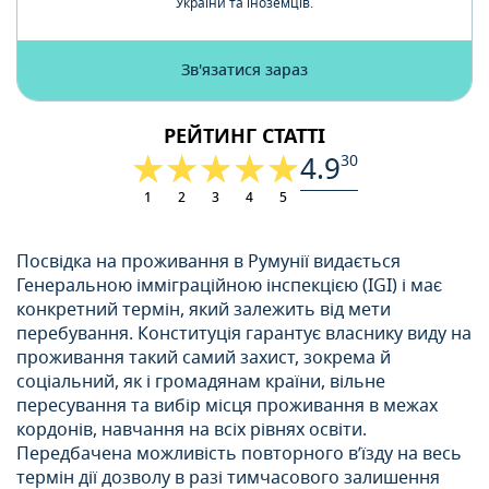
України та іноземців.
Зв'язатися зараз
РЕЙТИНГ СТАТТІ
4.9
30
1
2
3
4
5
Посвідка на проживання в Румунії видається
Генеральною імміграційною інспекцією (IGI) і має
конкретний термін, який залежить від мети
перебування. Конституція гарантує власнику виду на
проживання такий самий захист, зокрема й
соціальний, як і громадянам країни, вільне
пересування та вибір місця проживання в межах
кордонів, навчання на всіх рівнях освіти.
Передбачена можливість повторного в’їзду на весь
термін дії дозволу в разі тимчасового залишення