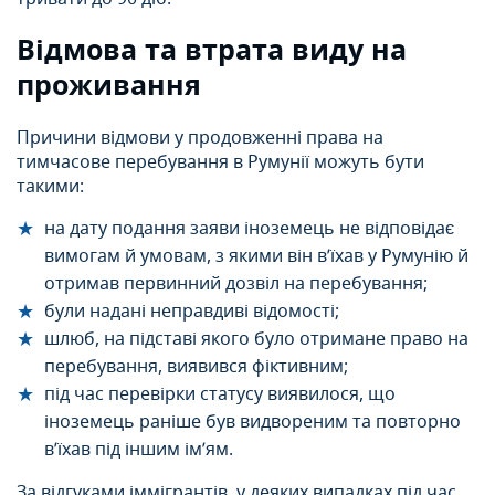
Відмова та втрата виду на
проживання
Причини відмови у продовженні права на
тимчасове перебування в Румунії можуть бути
такими:
на дату подання заяви іноземець не відповідає
вимогам й умовам, з якими він в’їхав у Румунію й
отримав первинний дозвіл на перебування;
були надані неправдиві відомості;
шлюб, на підставі якого було отримане право на
перебування, виявився фіктивним;
під час перевірки статусу виявилося, що
іноземець раніше був видвореним та повторно
в’їхав під іншим ім’ям.
За відгуками іммігрантів, у деяких випадках під час