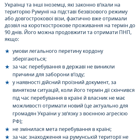
Українці та інші іноземці, які законно в’їхали на
територію Румунії на підставі безвізового режиму
або довгострокової візи, фактично вже отримали
дозвіл на короткострокове проживання на термін до
90 днів. Його можна продовжити та отримати ПНП,
якщо:
умови легального перетину кордону
зберігаються;
за час перебування в державі не виникли
причини для заборони в’їзду;
у наявності дійсний проїзний документ, за
винятком ситуацій, коли його термін дії скінчився
під час перебування в країні й власник не має
можливості отримати новий (це актуально для
громадян України у зв’язку з воєнною агресією
РФ);
не змінилася мета перебування в країні;
за час знаходження на румунській території не