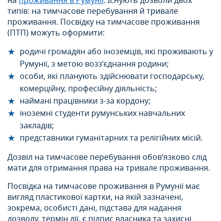
на
проживання в Румунії
. Існують дозволи двох
типів: на тимчасове перебування й тривале
проживання. Посвідку на тимчасове проживання
(ПТП) можуть оформити:
родичі громадян або іноземців, які проживають у
Румунії, з метою возз’єднання родини;
особи, які планують здійснювати господарську,
комерційну, професійну діяльність;
наймані працівники з-за кордону;
іноземні студенти румунських навчальних
закладів;
представники гуманітарних та релігійних місій.
Дозвіл на тимчасове перебування обов’язково слід
мати для отримання права на тривале проживання.
Посвідка на тимчасове проживання в Румунії має
вигляд пластикової картки, на якій зазначені,
зокрема, особисті дані, підстава для надання
дозволу, термін дії, є підпис власника та захисні