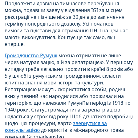
Продовжити дозвіл на тимчасове перебування
можна, подавши заяву у відділення IGI за місцем
реєстрації не пізніше ніж за 30 днів до закінчення
терміну попереднього дозволу. Усі початкові
вимоги та підстави для отримання ПНП на цей час
мають виконуватися. Коштує це так само, як і
вперше.
Громадянство Румунії
можна отримати не лише
через натуралізацію, а й за репатріацією. У першому
випадку треба легально прожити в країні 8 років або
5 у шлюбі з румунським громадянином, скласти
іспит на знання мови, історії та культури.
Репатріацією можуть скористатися особи, родичі
яких у певний час народилися або проживали на
територіях, що належали Румунії в період із 1918 по
1940 роки. Статус громадянина за репатріацією
надається у строк від року. Щоб дізнатися подробиці
щодо цієї процедури, варто
звернутися за
консультацією
до юристів із міжнародного права
компанії Gromadyanstvo.