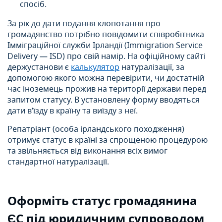
спосіб.
За рік до дати подання клопотання про
громадянство потрібно повідомити співробітника
Імміграційної служби Ірландії (Immigration Service
Delivery — ISD) про свій намір. На офіційному сайті
держустанови є
калькулятор
натуралізації, за
допомогою якого можна перевірити, чи достатній
час іноземець прожив на території держави перед
запитом статусу. В установлену форму вводяться
дати в’їзду в країну та виїзду з неї.
Репатріант (особа ірландського походження)
отримує статус в країні за спрощеною процедурою
та звільняється від виконання всіх вимог
стандартної натуралізації.
Оформіть статус
громадянина
ЄС під
юридичним супроводом