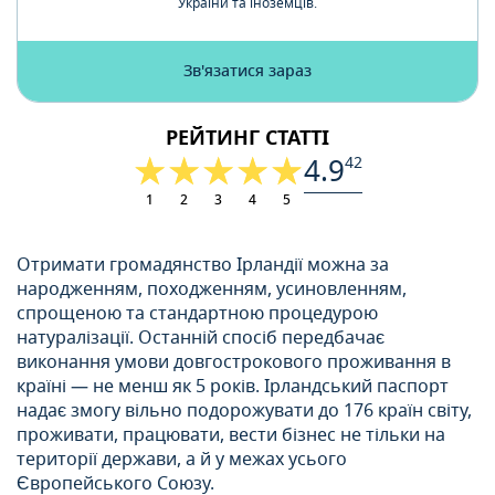
України та іноземців.
Зв'язатися зараз
РЕЙТИНГ СТАТТІ
4.9
42
1
2
3
4
5
Отримати громадянство Ірландії можна за
народженням, походженням, усиновленням,
спрощеною та стандартною процедурою
натуралізації. Останній спосіб передбачає
виконання умови довгострокового проживання в
країні — не менш як 5 років. Ірландський паспорт
надає змогу вільно подорожувати до 176 країн світу,
проживати, працювати, вести бізнес не тільки на
території держави, а й у межах усього
Європейського Союзу.