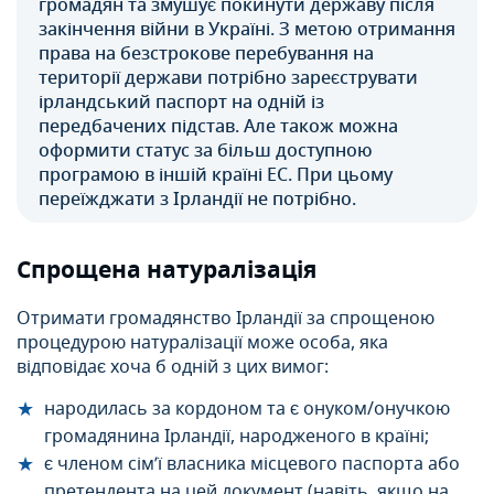
громадян та змушує покинути державу після
закінчення війни в Україні. З метою отримання
права на безстрокове перебування на
території держави потрібно зареєструвати
ірландський паспорт на одній із
передбачених підстав. Але також можна
оформити статус за більш доступною
програмою в іншій країні ЕС. При цьому
переїжджати з Ірландії не потрібно.
Спрощена натуралізація
Отримати громадянство Ірландії за спрощеною
процедурою натуралізації може особа, яка
відповідає хоча б одній з цих вимог:
народилась за кордоном та є онуком/онучкою
громадянина Ірландії, народженого в країні;
є членом сім’ї власника місцевого паспорта або
претендента на цей документ (навіть, якщо на