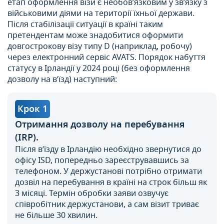
етап оформлення візи є необов’язковим у зв’язку з
військовими діями на території їхньої держави.
Після стабілізації ситуації в країні таким
претендентам може знадобитися оформити
довгострокову візу типу D (наприклад, робочу)
через електронний сервіс AVATS. Порядок набуття
статусу в Ірландії у 2024 році (без оформлення
дозволу на в’їзд) наступний:
Крок 1
Отримання дозволу на перебування
(IRP).
Після в’їзду в Ірландію необхідно звернутися до
офісу ISD, попередньо зареєструвавшись за
телефоном. У держустанові потрібно отримати
дозвіл на перебування в країні на строк більш як
3 місяці. Термін обробки заяви озвучує
співробітник держустанови, а сам візит триває
не більше 30 хвилин.