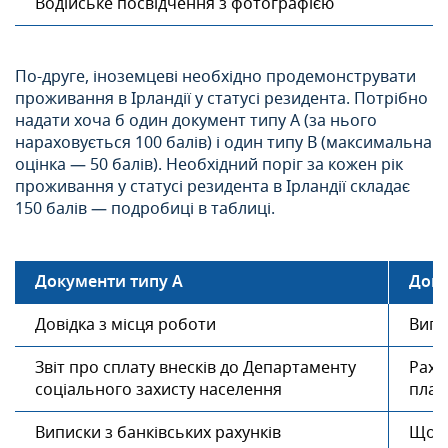
Водійське посвідчення з фотографією
По-друге, іноземцеві необхідно продемонструвати
проживання в Ірландії у статусі резидента. Потрібно
надати хоча б один документ типу А (за нього
нараховується 100 балів) і один типу В (максимальна
оцінка — 50 балів). Необхідний поріг за кожен рік
проживання у статусі резидента в Ірландії складає
150 балів — подробиці в таблиці.
Документи типу A
Доку
Довідка з місця роботи
Випи
Звіт про сплату внесків до Департаменту
Раху
соціального захисту населення
плат
Виписки з банківських рахунків
Щорі