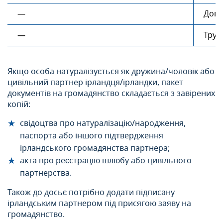
—
Дого
—
Труд
Якщо особа натуралізується як дружина/чоловік або
цивільний партнер ірландця/ірландки, пакет
документів на громадянство складається з завірених
копій:
свідоцтва про натуралізацію/народження,
паспорта або іншого підтвердження
ірландського громадянства партнера;
акта про реєстрацію шлюбу або цивільного
партнерства.
Також до досьє потрібно додати підписану
ірландським партнером під присягою заяву на
громадянство.