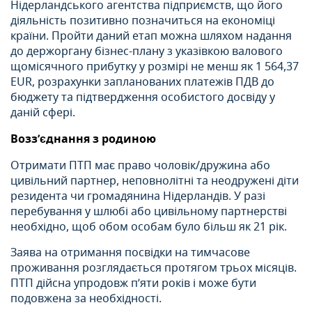
Нідерландського агентства підприємств, що його
діяльність позитивно позначиться на економіці
країни. Пройти даний етап можна шляхом надання
до держоргану бізнес-плану з указівкою валового
щомісячного прибутку у розмірі не менш як 1 564,37
EUR, розрахунки запланованих платежів ПДВ до
бюджету та підтвердження особистого досвіду у
даній сфері.
Возз’єднання з родиною
Отримати ПТП має право чоловік/дружина або
цивільний партнер, неповнолітні та неодружені діти
резидента чи громадянина Нідерландів. У разі
перебування у шлюбі або цивільному партнерстві
необхідно, щоб обом особам було більш як 21 рік.
Заява на отримання посвідки на тимчасове
проживання розглядається протягом трьох місяців.
ПТП дійсна упродовж п’яти років і може бути
подовжена за необхідності.