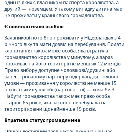
один із яких є власником паспорта королівства, а
другий — іноземцем. У такому випадку дитина має
не проживати у країні свого громадянства.
Є повнолітньою особою
Заявникові потрібно проживати у Нідерландах з 4-
річного віку та мати дозвіл на перебування. Подати
клопотання також може особа, яка втратила
громадянство королівства у минулому, а зараз
проживає на його території не менш як 12 місяців.
Право вибору доступне чоловікові/дружині або
зареєстрованому партнеру нідерландця. Головні
умови — проживання у королівстві не менше 15
років, із яких у шлюбі (партнерстві) — хоча би 3.
Набути громадянства також має право особа
старше 65 років, яка законно перебувала на
території країни щонайменше 15 років.
Втратила статус громадянина
Опціон доступний заявникові, який на цей час