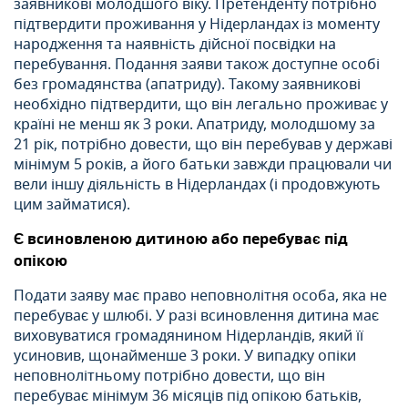
заявникові молодшого віку. Претенденту потрібно
підтвердити проживання у Нідерландах із моменту
народження та наявність дійсної посвідки на
перебування. Подання заяви також доступне особі
без громадянства (апатриду). Такому заявникові
необхідно підтвердити, що він легально проживає у
країні не менш як 3 роки. Апатриду, молодшому за
21 рік, потрібно довести, що він перебував у державі
мінімум 5 років, а його батьки завжди працювали чи
вели іншу діяльність в Нідерландах (і продовжують
цим займатися).
Є всиновленою дитиною або перебуває під
опікою
Подати заяву має право неповнолітня особа, яка не
перебуває у шлюбі. У разі всиновлення дитина має
виховуватися громадянином Нідерландів, який її
усиновив, щонайменше 3 роки. У випадку опіки
неповнолітньому потрібно довести, що він
перебуває мінімум 36 місяців під опікою батьків,