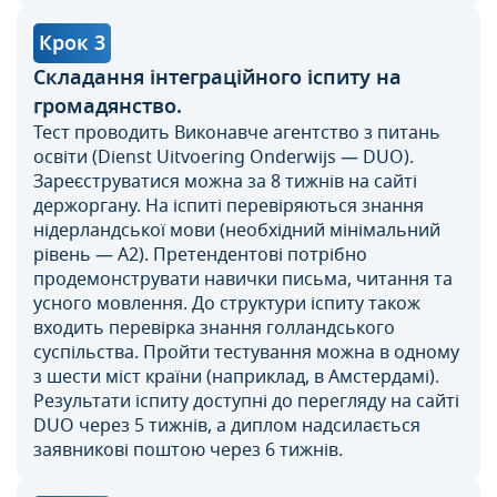
Крок 3
Складання інтеграційного іспиту на
громадянство.
Тест проводить Виконавче агентство з питань
освіти (Dienst Uitvoering Onderwijs — DUO).
Зареєструватися можна за 8 тижнів на сайті
держоргану. На іспиті перевіряються знання
нідерландської мови (необхідний мінімальний
рівень — А2). Претендентові потрібно
продемонструвати навички письма, читання та
усного мовлення. До структури іспиту також
входить перевірка знання голландського
суспільства. Пройти тестування можна в одному
з шести міст країни (наприклад, в Амстердамі).
Результати іспиту доступні до перегляду на сайті
DUO через 5 тижнів, а диплом надсилається
заявникові поштою через 6 тижнів.