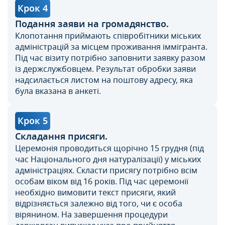
Крок 4
Подання заяви на громадянство.
Клопотання приймають співробітники міських
адміністрацій за місцем проживання іммігранта.
Під час візиту потрібно заповнити заявку разом
із держслужбовцем. Результат обробки заяви
надсилається листом на поштову адресу, яка
була вказана в анкеті.
Крок 5
Складання присяги.
Церемонія проводиться щорічно 15 грудня (під
час Національного дня натуралізації) у міських
адміністраціях. Скласти присягу потрібно всім
особам віком від 16 років. Під час церемонії
необхідно вимовити текст присяги, який
відрізняється залежно від того, чи є особа
вірянином. На завершення процедури