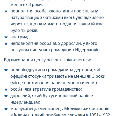
менш як 3 роки;
повнолітня особа, клопотання про спільну
натуралізацію з батьками якої було відхилено
через те, що на момент подання заяви їй вже
було 18 років;
апатрид;
неповнолітня особа або дорослий, у якого
опікуном виступає громадянин Нідерландів.
Від виконання цензу осілості звільняється:
чоловік/дружина громадянина держави, чиї
офіційні стосунки тривають не менш як 3 роки
(місце проживання пари не має значення);
особа, яка втратила громадянство;
дорослий, який був усиновлений раніше
нідерландцем;
моллуканець (мешканець Молуккських островів
в Індонезії), який прибув до держави в 1951–1952