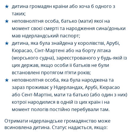
дитина громадян країни або хоча б одного з
таких;
неповнолітня особа, батько (мати) якої на
момент своєї смерті та народження сина/доньки
мав нідерландський паспорт;
дитина, яка була знайдена у королівстві, Арубі,
Кюрасао, Сінт-Мартені або на борту літака
(морського судна), зареєстрованого у будь-якій із
цих держав, якщо особи її батьків не були
встановлені протягом п’яти років;
неповнолітня особа, яка була народжена та
зараз проживає у Нідерландах, Арубі, Кюрасао
або Сент-Мартіні, мати та батько (або один з них)
котрої народилися в одній із цих країн і на
момент пологів постійно перебували там.
Отримати нідерландське громадянство може
всиновлена дитина. Статус надається, якщо: