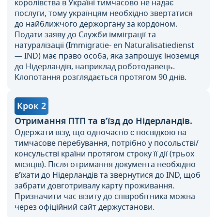
королівства в Україні тимчасово не надає
послуги, тому українцям необхідно звертатися
до найближчого держоргану за кордоном.
Подати заяву до Служби імміграції та
натуралізації (Immigratie- en Naturalisatiedienst
— IND) має право особа, яка запрошує іноземця
до Нідерландів, наприклад роботодавець.
Клопотання розглядається протягом 90 днів.
Крок 2
Отримання ПТП та в’їзд до Нідерландів.
Одержати візу, що одночасно є посвідкою на
тимчасове перебування, потрібно у посольстві/
консульстві країни протягом строку її дії (трьох
місяців). Після отримання документа необхідно
в’їхати до Нідерландів та звернутися до IND, щоб
забрати довготривалу карту проживання.
Призначити час візиту до співробітника можна
через офіційний сайт держустанови.