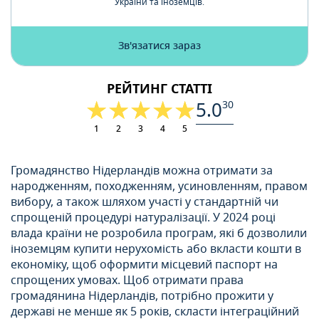
України та іноземців.
Зв'язатися зараз
РЕЙТИНГ СТАТТІ
5.0
30
1
2
3
4
5
Громадянство Нідерландів можна отримати за
народженням, походженням, усиновленням, правом
вибору, а також шляхом участі у стандартній чи
спрощеній процедурі натуралізації. У 2024 році
влада країни не розробила програм, які б дозволили
іноземцям купити нерухомість або вкласти кошти в
економіку, щоб оформити місцевий паспорт на
спрощених умовах. Щоб отримати права
громадянина Нідерландів, потрібно прожити у
державі не менше як 5 років, скласти інтеграційний