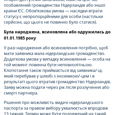
позбавлений громадянства Нідерландів або іншої
країни ЄС. Обов’язкова умова — наслідки втрати
статусу є непропорційними для особи (настільки
серйозні, що цього не повинно було статися).
Була народжена, всиновлена або одружилась до
01.01.1985 року
У разі народження або всиновлення потрібно, щоб
мати заявника мала нідерландське громадянство.
Додаткова умова у випадку всиновлення — особа на
той момент повинна бути неповнолітньою.
Клопотання також приймається від заявника/-ці,
який перебував у шлюбі з іноземкою/-цем і в
результаті цього втратив громадянство Нідерландів.
Заяву можна подати через рік після розлучення або
смерті партнера.
Рішення про можливість видачі нідерландського
паспорта за правом вибору ухвалюється впродовж
13 тижнів. Термін може бути подовжений на такий